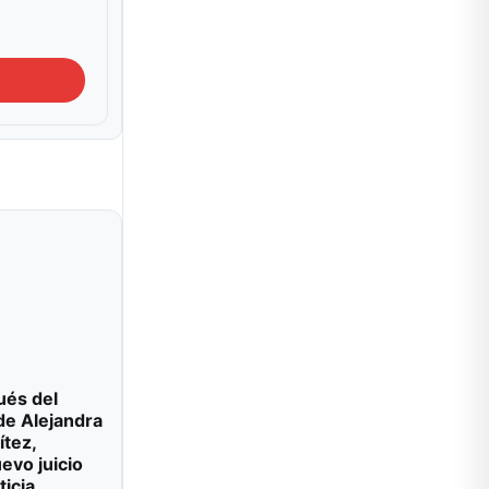
ués del
de Alejandra
ítez,
evo juicio
ticia