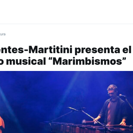
tura
entes-Martitini presenta el
o musical “Marimbismos”