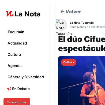
← Volver
La Nota Tucumán
hace 5 años • 1 min de lec
Tucumán
El dúo Cifu
Actualidad
espectácul
Cultura
Cultura
Agenda
Género y Diversidad
En Debate
Suscribirme