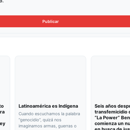
o.
to
Latinoamérica es Indígena
Seis años desp
ra
transfemicidio 
Cuando escuchamos la palabra
“La Power” Ben
“genocidio”, quizá nos
ley
comienza un nu
imaginamos armas, guerras o
en busca de jus