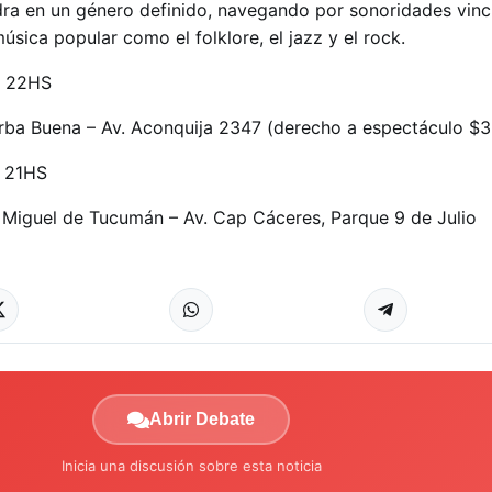
dra en un género definido, navegando por sonoridades vinc
sica popular como el folklore, el jazz y el rock.
E 22HS
erba Buena – Av. Aconquija 2347 (derecho a espectáculo $
 21HS
 Miguel de Tucumán – Av. Cap Cáceres, Parque 9 de Julio
Abrir Debate
Inicia una discusión sobre esta noticia