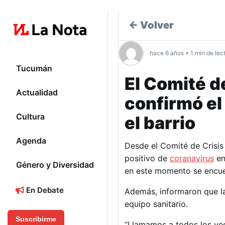
← Volver
hace 6 años • 1 min de lec
Tucumán
El Comité d
Actualidad
confirmó el
Cultura
el barrio
Agenda
Desde el Comité de Crisis
positivo de
coranavirus
en
Género y Diversidad
en este momento se encuen
En Debate
Además, informaron que la
equipo sanitario.
Suscribirme
“Llamamos a todos los vec