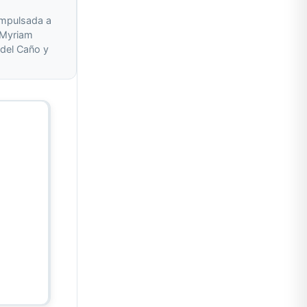
impulsada a
r Myriam
del Caño y