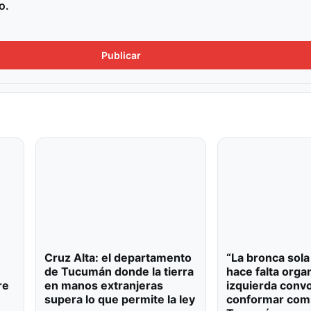
o.
Cruz Alta: el departamento
“La bronca sola
de Tucumán donde la tierra
hace falta organ
re
en manos extranjeras
izquierda conv
supera lo que permite la ley
conformar com