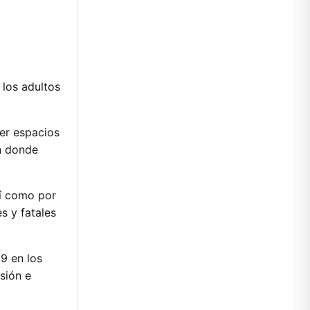
 los adultos
ser espacios
n donde
sí como por
s y fatales
19 en los
sión e