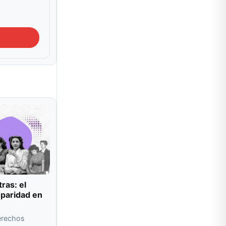
ras: el
 paridad en
Derechos