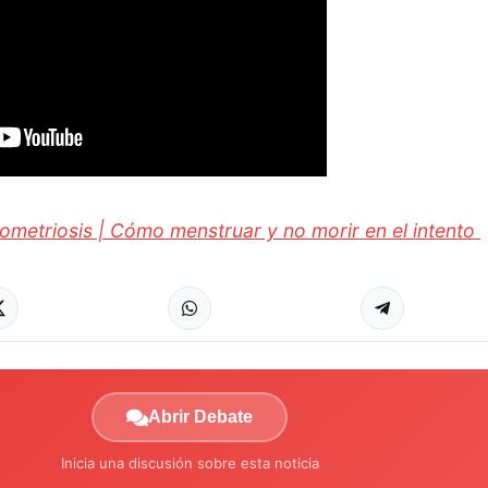
ometriosis | Cómo menstruar y no morir en el intento
Abrir Debate
Inicia una discusión sobre esta noticia