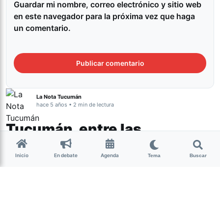
Guardar mi nombre, correo electrónico y sitio web
en este navegador para la próxima vez que haga
un comentario.
La Nota Tucumán
hace 5 años • 2 min de lectura
Tucumán, entre las
provincias con más
Inicio
En debate
Agenda
femicidios a nivel nacional
Tema
Buscar
Género y Diversidad