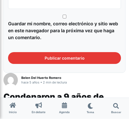
Guardar mi nombre, correo electrónico y sitio web
en este navegador para la próxima vez que haga
un comentario.
Belen Del Huerto Romero
hace 5 años • 2 min de lectura
Condenaron a 9 años de
prisión al autor del triple
Inicio
En debate
Agenda
homicidio de Nati, Nella y
Tema
Buscar
Alejandra