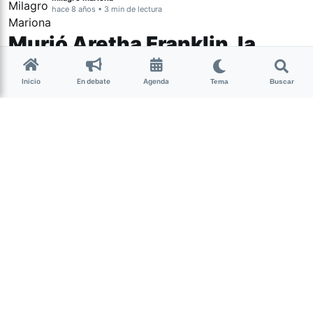
hace 8 años • 3 min de lectura
Murió Aretha Franklin, la
“reina del soul”
Inicio
En debate
Agenda
Tema
Buscar
La gran voz del soul tuvo una carrera
como pocas: 18 premios Grammy bajo
el brazo, grandes himnos feministas
como ‘Respect’
,
y fue la primera mujer
negra en aparecer en la revista TIME.
(más…)