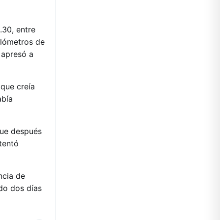
.30, entre
ilómetros de
a apresó a
 que creía
abía
 que después
tentó
ncia de
ado dos días