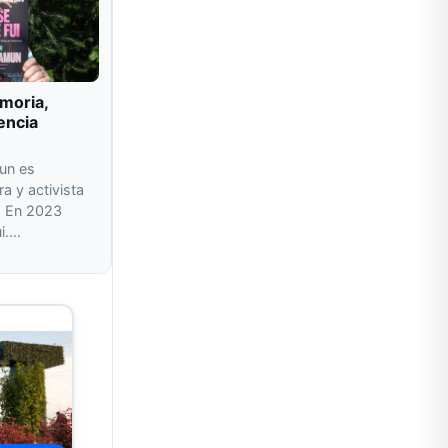
moria,
encia
un es
ra y activista
a. En 2023
ui.…