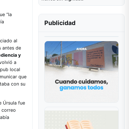
ue “la
ía
Publicidad
ciado al
s antes de
diencia y
volvió a
pub local
comunicar que
staba con su
e Úrsula fue
n correo
había