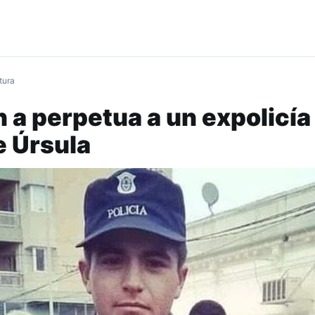
tura
a perpetua a un expolicía 
e Úrsula