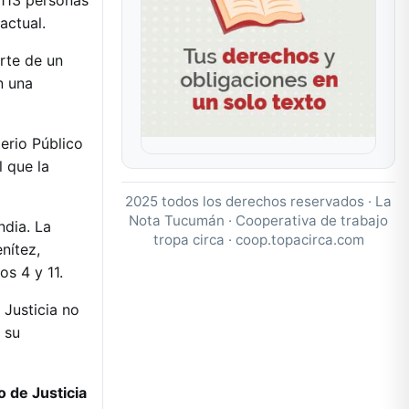
 113 personas
actual.
rte de un
n una
terio Público
l que la
2025 todos los derechos reservados · La
Nota Tucumán · Cooperativa de trabajo
ndia. La
tropa circa ·
coop.topacirca.com
nítez,
os 4 y 11.
 Justicia no
 su
 de Justicia