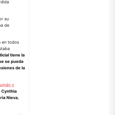
rdida
or su
ba de
n en todos
staba
icial tiene la
que se pueda
esiones de la
ucumán y
 Cynthia
ria Nieva
,