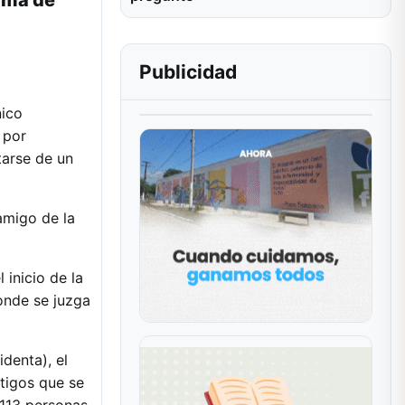
arma de
Publicidad
nico
 por
tarse de un
 amigo de la
 inicio de la
onde se juzga
identa), el
stigos que se