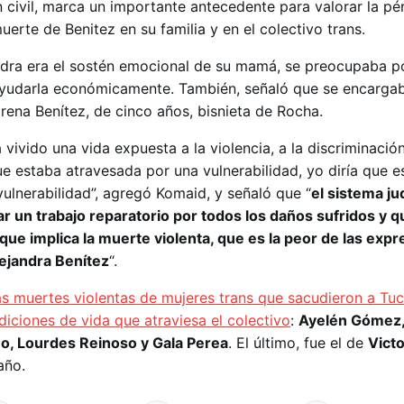
ón civil, marca un importante antecedente para valorar la pé
rte de Benitez en su familia y en el colectivo trans.
ndra era el sostén emocional de su mamá, se preocupaba p
 ayudarla económicamente. También, señaló que se encarga
rena Benítez, de cinco años, bisnieta de Rocha.
a vivido una vida expuesta a la violencia, a la discriminació
ue estaba atravesada por una vulnerabilidad, yo diría que e
ulnerabilidad”, agregó Komaid, y señaló que “
el sistema jud
ar un trabajo reparatorio por todos los daños sufridos y 
que implica la muerte violenta, que es la peor de las expr
lejandra Benítez
“.
las muertes violentas de mujeres trans que sacudieron a T
iciones de vida que atraviesa el colectivo
:
Ayelén Gómez,
o, Lourdes Reinoso y Gala Perea
. El último, fue el de
Victo
año.