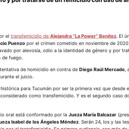
ro y por tratarse de un femicidio con uso de 
or el
transfemicidio de
Alejandra “La Power” Benítez
. El ú
acio Puenzo
por el crimen cometido en noviembre de 2020
vado por alevosía, odio a la identidad de género y por tra
 de fuego.
tentativa de homicidio en contra de
Diego Raúl Mercado
,
urante el juicio.
histórica para Tucumán por ser la primera vez que desde el
s considerado como transfemicidio. Y es el segundo caso d
icio oral está conformado por la
Jueza María Balcazar
(pres
jueza
Isabel de los Ángeles Méndez
. Serán 24, los y las te