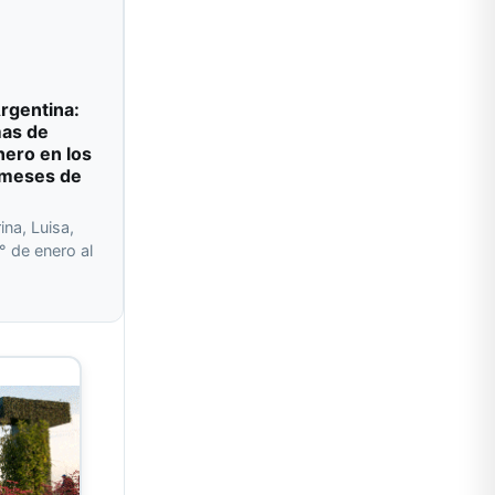
rgentina:
mas de
nero en los
 meses de
ina, Luisa,
° de enero al