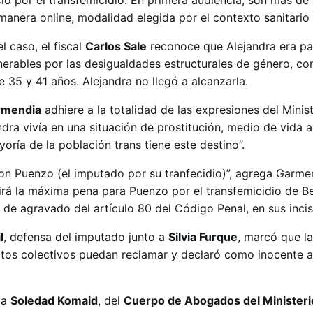
cio por el transfemicidio. En primera audiencia, son más de
anera online, modalidad elegida por el contexto sanitario 
l caso, el fiscal
Carlos Sale
reconoce que Alejandra era pa
nerables por las desigualdades estructurales de género, co
 35 y 41 años. Alejandra no llegó a alcanzarla.
rmendia
adhiere a la totalidad de las expresiones del Minis
ndra vivía en una situación de prostitución, medio de vida a
oría de la población trans tiene este destino”.
con Puenzo (el imputado por su tranfecidio)”, agrega Garme
irá la máxima pena para Puenzo por el transfemicidio de Be
n de agravado del artículo 80 del Código Penal, en sus incis
l
, defensa del imputado junto a
Silvia Furque
, marcó que la
rtos colectivos puedan reclamar y declaró como inocente a
da
Soledad Komaid
, del
Cuerpo de Abogados del Ministerio