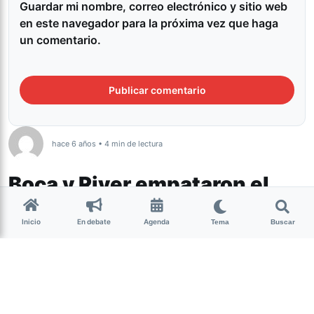
Guardar mi nombre, correo electrónico y sitio web
en este navegador para la próxima vez que haga
un comentario.
hace 6 años • 4 min de lectura
Boca y River empataron el
superclásico en la
Inicio
En debate
Agenda
Bombonera y siguen en la
Tema
Buscar
punta
Deportes