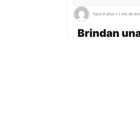
hace 6 años • 1 min de lec
Brindan una
medicinal d
Será el próximo 5 de
El
Centro Interdisciplin
T. brindará una charla vir
actividad de divulgación c
información con miras a l
Cannabis y sus derivados.
La disertación estará a c
de Tucumán.