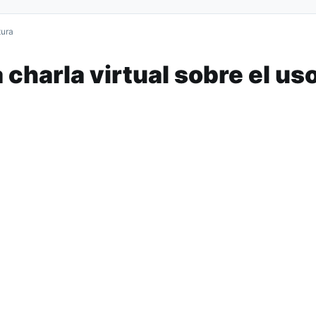
tura
 charla virtual sobre el us
el cannabis
 agosto. Disertará el médico Facundo Álvarez
ario de Estudios sobre Derechos Humanos
de la Universida
tual sobre
“Cannabis Sativa L. y el Sistema Endocannanoid
ientífica relacionada al derecho humano de acceso a la sal
a regulación la Ley Nacional 27.350 sobre Uso Medicinal de 
argo de Facundo Álvarez, médico egresado de la Universid