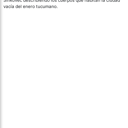
Sinkovec describiendo los cuerpos que habitan la ciudad
vacía del enero tucumano.