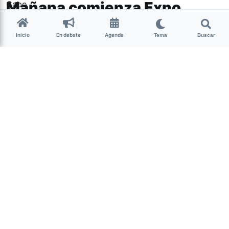
Mañana comienza Expo
Asado y Tucumán Market
Inicio
En debate
Agenda
Tema
Buscar
Este fin de semana se podrá disfrutar
de una nueva edición de un festival
que tiene un sello bien tucumano. 80
stands de productores gastronómicos
de toda la región: foodtrucks, zona
dulce y conservas.
(más…)
Abrir Debate