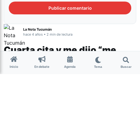
La Nota Tucumán
hace 4 años • 2 min de lectura
Cuarta cita y me dijo “me
gustas mucho”
Inicio
En debate
Agenda
Tema
Buscar
Género y Diversidad