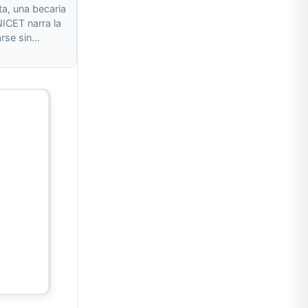
ta, una becaria
ICET narra la
arse sin…