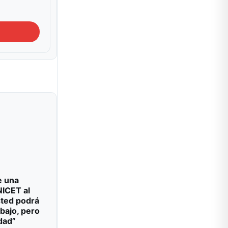
e una
NICET al
sted podrá
abajo, pero
dad”