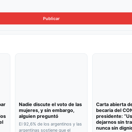
bar
Nadie discute el voto de las
Carta abierta d
mujeres, y sin embargo,
becaria del CO
los
alguien preguntó
presidente: “U
el
dejarnos sin tr
El 92,6% de los argentinos y las
nunca sin digni
argentinas sostiene que el