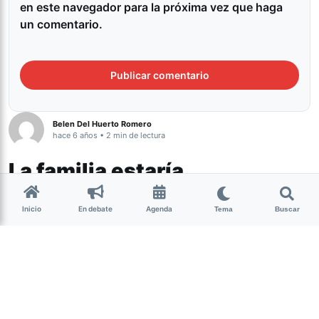
en este navegador para la próxima vez que haga
un comentario.
Belen Del Huerto Romero
hace 6 años • 2 min de lectura
La familia estaría
colaborando con el prófugo
Inicio
En debate
Agenda
por el travesticidio de
Tema
Buscar
Alejandra Benítez
Tucumán