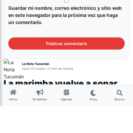
Guardar mi nombre, correo electrónico y sitio web
en este navegador para la próxima vez que haga
un comentario.
La Nota Tucumán
hace 10 meses • 2 min de lectura
La marimba vuelve a sonar
en Tucumán: llega la 5°
Inicio
En debate
Agenda
Tema
Buscar
edición del Marimbatuc
Cultura