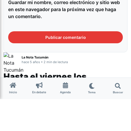
Guardar mi nombre, correo electrónico y sitio web
en este navegador para la próxima vez que haga
un comentario.
La Nota Tucumán
hace 5 años • 2 min de lectura
Hasta el viernes los
empleados públicos
Inicio
En debate
Agenda
Tema
Buscar
trabajarán desde sus
hogares
Tucumán