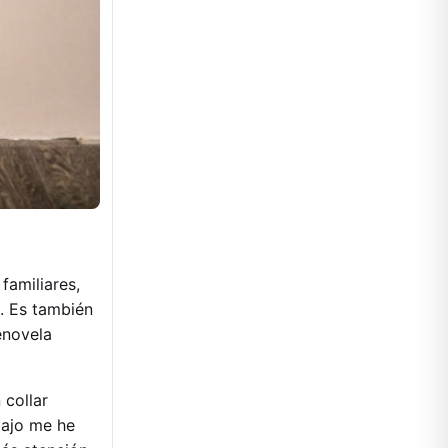
familiares,
o. Es también
enovela
n collar
bajo me he