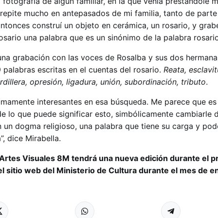
 fotografía de algún familiar, en la que venía prestándole 
repite mucho en antepasados de mi familia, tanto de part
ntonces construí un objeto en cerámica, un rosario, y grab
osario una palabra que es un sinónimo de la palabra rosario
una grabación con las voces de Rosalba y sus dos herman
 palabras escritas en el cuentas del rosario.
Reata, esclavit
dillera, opresión, ligadura, unión, subordinación, tributo
.
umamente interesantes en esa búsqueda. Me parece que es 
 de lo que puede significar esto, simbólicamente cambiarle 
n un dogma religioso, una palabra que tiene su carga y pod
, dice Mirabella.
 Artes Visuales 8M tendrá una nueva edición durante el p
el sitio web del Ministerio de Cultura durante el mes de e