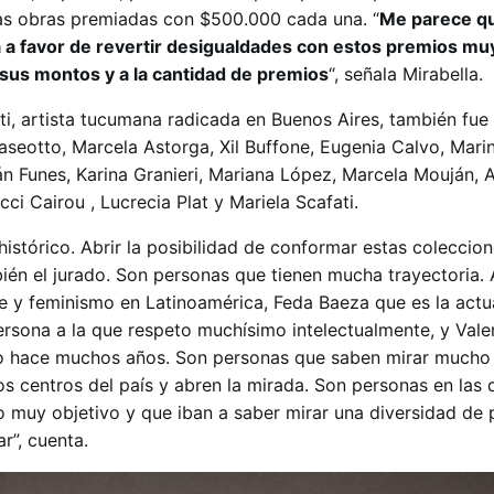
 las obras premiadas con $500.000 cada una. “
Me parece qu
a a favor de revertir desigualdades con estos premios mu
sus montos y a la cantidad de premios
“, señala Mirabella.
ti, artista tucumana radicada en Buenos Aires, también fue 
laseotto, Marcela Astorga, Xil Buffone, Eugenia Calvo, Mari
án Funes, Karina Granieri, Mariana López, Marcela Mouján, 
ci Cairou , Lucrecia Plat y Mariela Scafati.
istórico. Abrir la posibilidad de conformar estas coleccio
ién el jurado. Son personas que tienen mucha trayectoria.
te y feminismo en Latinoamérica, Feda Baeza que es la actu
ersona a la que respeto muchísimo intelectualmente, y Vale
 hace muchos años. Son personas que saben mirar mucho 
los centros del país y abren la mirada. Son personas en las
io muy objetivo y que iban a saber mirar una diversidad de 
”, cuenta.