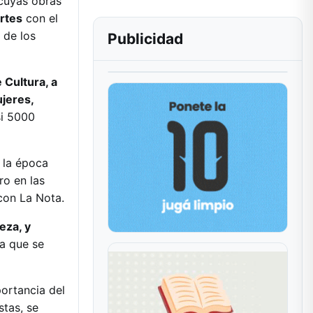
 cuyas obras
Artes
con el
 de los
Publicidad
 Cultura, a
ujeres,
si 5000
 la época
ro en las
con La Nota.
eza, y
ra que se
portancia del
stas, se