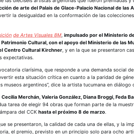
e las dieciséis artistas argentinas que fueron premiadas y
cción de arte del Palais de Glace-Palacio Nacional de las 
revertir la desigualdad en la conformación de las colecciones
ición
de Artes Visuales 8M
,
impulsado por el Ministerio de
 Patrimonio Cultural, con el apoyo del Ministerio de las M
l Centro Cultural Kirchner
, y en la que se presentaron ca
s expectativas.
ocatoria clarísima, que responde a una demanda social de
evertir esta situación crítica en cuanto a la paridad de géne
os museos argentinos”, dice la artista tucumana en diálogo 
r
Cecilia Merchán, Valeria González, Diana Broggi, Feda Ba
dua tarea de elegir 94 obras que forman parte de la muest
 Lámpara del CCK
hasta el próximo 8 de marzo
.
ue se presentaron, la calidad de cada una de ellas, y la im
ria, el premio, previsto en un principio solo para ocho arti