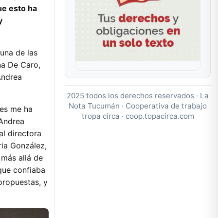
e esto ha
y
una de las
na De Caro,
Andrea
2025 todos los derechos reservados · La
Nota Tucumán · Cooperativa de trabajo
nes me ha
tropa circa ·
coop.topacirca.com
 Andrea
al directora
ria González,
más allá de
 que confiaba
propuestas, y