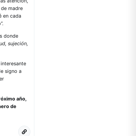
más atención,
e de madre
é en cada
”.
as donde
ud, sujeción,
interesante
de signo a
er
róximo año,
nero de