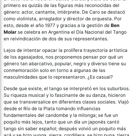
primero es quizás de las figuras más reconocidas del
género: actor, cantante, intérprete. De Caro se destacó
como violinista, arreglador y director de orquesta. Por
esto, desde el año 1977 y gracias a la gestión de
Ben
Molar
se celebra en Argentina el Día Nacional del Tango
en reivindicación de dos de sus representantes.
Lejos de intentar opacar la prolífera trayectoria artística
de los agasajados, nos proponemos pensar por qué un
género tan abarcativo, popular, negro y diverso tiene su
conmemoración solo en torno a algunas de las
masculinidades que lo representaron. ¿Es casual?
Desde que existe, el tango se interpretó en los suburbios.
Su riqueza musical y lo fascinante de su danza, hicieron
que se transversalice en diferentes clases sociales. Viajó
desde el Río de la Plata tomando influencias
fundamentales del candombe y la milonga; se fue un
poquito más lejos, tanto que un día un japonés cantó
tango sin saber español; después volvió un poquito más
acá y se hizo yunga, sierra, cordillera, se hizo puna, tierra