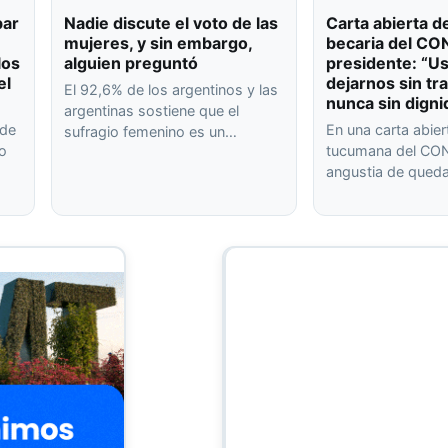
bar
Nadie discute el voto de las
Carta abierta d
mujeres, y sin embargo,
becaria del CO
los
alguien preguntó
presidente: “U
el
dejarnos sin tr
El 92,6% de los argentinos y las
nunca sin digni
argentinas sostiene que el
 de
En una carta abier
sufragio femenino es un…
 o
tucumana del CON
angustia de qued