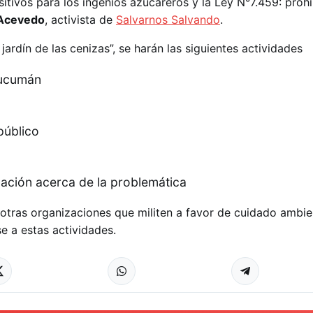
sitivos para los ingenios azucareros y la Ley N°7.459: pro
Acevedo
, activista de
Salvarnos Salvando
.
jardín de las cenizas”, se harán las siguientes actividades
Tucumán
público
mación acerca de la problemática
 otras organizaciones que militen a favor de cuidado ambien
 a estas actividades.