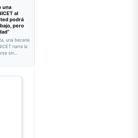
e una
NICET al
sted podrá
abajo, pero
dad”
ta, una becaria
ICET narra la
arse sin…