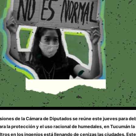
siones de la Cámara de Diputados se reúne este jueves para deb
ara la protección y el uso racional de humedales, en Tucumán l
filtros en los ingenios está llenando de cenizas las ciudades. Este