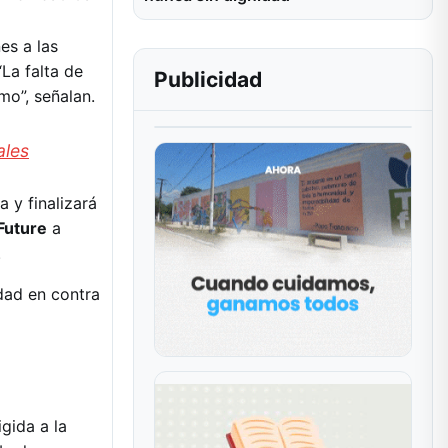
es a las
“La falta de
Publicidad
mo”, señalan.
ales
 y finalizará
Future
a
.
dad en contra
gida a la