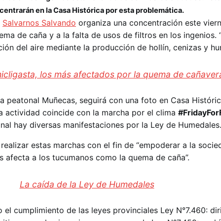
centrarán en la Casa Histórica por esta problemática.
l
Salvarnos Salvando
organiza una concentración este viern
ma de caña y a la falta de usos de filtros en los ingenios. 
ión del aire mediante la producción de hollín, cenizas y hu
hicligasta, los más afectados por la quema de cañaver
 peatonal Muñecas, seguirá con una foto en Casa Histórica
a actividad coincide con la marcha por el clima
#FridayFor
ional hay diversas manifestaciones por la Ley de Humedales
 realizar estas marchas con el fin de “empoderar a la socie
s afecta a los tucumanos como la quema de caña”.
La caída de la Ley de Humedales
l cumplimiento de las leyes provinciales Ley N°7.460: diri