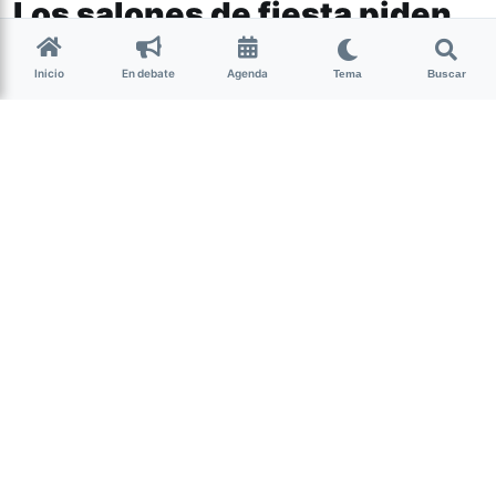
Los salones de fiesta piden
la apertura en modo bar
Inicio
En debate
Agenda
Tema
Buscar
Tucumán
Representantes de salones de fiestas fueron recibidos por
la ministra de Gobierno y Justicia,
Carolina Vargas
Aignasse
, a quien le presentaron una propuesta para
retomar sus actividades.
Eduardo Calafiori,
en
representación de los salones, estuvo acompañado