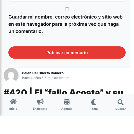
Guardar mi nombre, correo electrónico y sitio web
en este navegador para la próxima vez que haga
un comentario.
Belen Del Huerto Romero
hace 4 años • 6 min de lectura
#420 | El “fallo Acosta” y su
impacto positivo en la
Inicio
En debate
Agenda
Tema
Buscar
comunidad
Actualidad