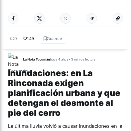
Más acc
CULTURA
0
149
Guardar
La Nota Tucumán
hace 4 años
• 3 min de lectura
Inundaciones: en La
Rinconada exigen
planificación urbana y que
detengan el desmonte al
pie del cerro
La última lluvia volvió a causar inundaciones en la