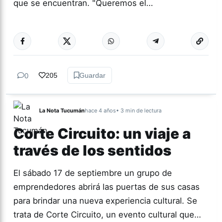
que se encuentran. "Queremos el…
Más acc
YERBA
BUENA
0
205
Guardar
La Nota Tucumán
hace 4 años
• 3 min de lectura
Corte Circuito: un viaje a
través de los sentidos
El sábado 17 de septiembre un grupo de
emprendedores abrirá las puertas de sus casas
para brindar una nueva experiencia cultural. Se
trata de Corte Circuito, un evento cultural que…