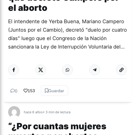
el aborto
El intendente de Yerba Buena, Mariano Campero
(Juntos por el Cambio), decretó "duelo por cuatro
días" luego que el Congreso de la Nación
sancionara la Ley de Interrupción Voluntaria del…
Más acc
ABORTO
2020
0
153
Guardar
hace 6 años
• 3 min de lectura
“¿Por cuantas mujeres