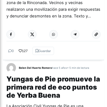
zona de la Rinconada. Vecinos y vecinas
realizaron una movilización para exigir respuestas
y denunciar desmontes en la zona. Texto y…
Más acc
TUCUMÁN
0
127
Guardar
Belen Del Huerto Romero
hace 5 años
• 5 min de lectura
Yungas de Pie promueve la
primera red de eco puntos
de Yerba Buena
La Asociación Civil Yungas de Pie es una