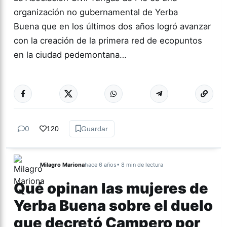
organización no gubernamental de Yerba
Buena que en los últimos dos años logró avanzar
con la creación de la primera red de ecopuntos
en la ciudad pedemontana…
Más acc
TUCUMÁN
0
120
Guardar
Milagro Mariona
hace 6 años
• 8 min de lectura
Qué opinan las mujeres de
Yerba Buena sobre el duelo
que decretó Campero por