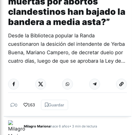
muertas por abortos
clandestinos han bajado la
bandera a media asta?”
Desde la Biblioteca popular la Randa
cuestionaron la desición del intendente de Yerba
Buena, Mariano Campero, de decretar duelo por
cuatro días, luego de que se aprobara la Ley de…
Más acc
TUCUMÁN
0
163
Guardar
Milagro Mariona
hace 6 años
• 3 min de lectura