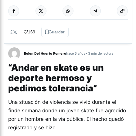
Más acc
CULTURA
0
169
Guardar
Belen Del Huerto Romero
hace 5 años
• 3 min de lectura
“Andar en skate es un
deporte hermoso y
pedimos tolerancia”
Una situación de violencia se vivió durante el
finde semana donde un joven skate fue agredido
por un hombre en la vía pública. El hecho quedó
registrado y se hizo…