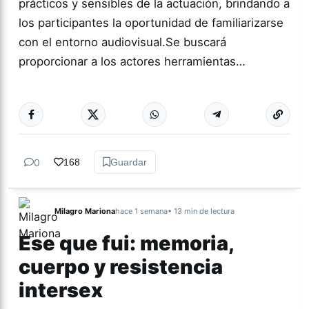
prácticos y sensibles de la actuación, brindando a
los participantes la oportunidad de familiarizarse
con el entorno audiovisual.Se buscará
proporcionar a los actores herramientas…
Más acc
CINE
0
168
Guardar
Milagro Mariona
hace 1 semana
• 13 min de lectura
Ese que fui: memoria,
cuerpo y resistencia
intersex