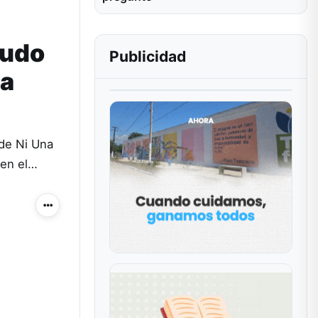
pudo
Publicidad
la
 de Ni Una
 en el…
Más acciones