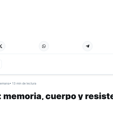
semana
• 13 min de lectura
: memoria, cuerpo y resist