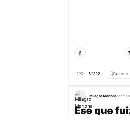
TUCUMÁN
0
222
Guardar
Milagro Mariona
hace 1 
Ese que fui
intersex