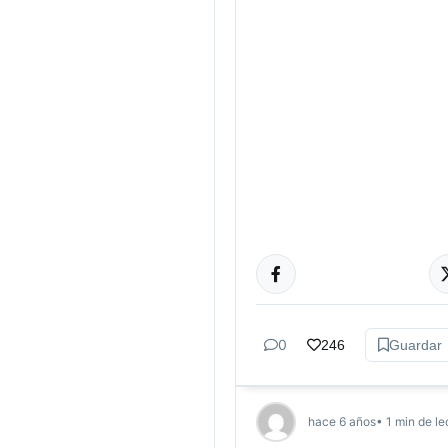
GÉNERO Y
DIVERSIDAD
0
246
Guardar
hace 6 años
• 1 min de le