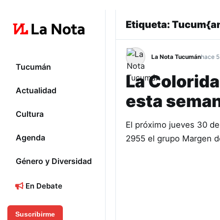
Etiqueta:
Tucum{a
La Nota Tucumán
hace 5
Tucumán
La Colorida
Actualidad
esta sema
Cultura
El próximo jueves 30 de
Agenda
2955 el grupo Margen de
Género y Diversidad
En Debate
Suscribirme