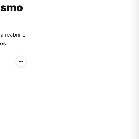
rismo
a reabrir el
imos…
Más acciones