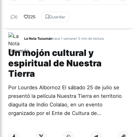
0
225
Guardar
La Nota Tucumán
hace 1 semana
• 5 min de lectura
Un mojón cultural y
espiritual de Nuestra
Tierra
Por Lourdes Albornoz El sábado 25 de julio se
presentó la película Nuestra Tierra en territorio
diaguita de Indio Colalao, en un evento
organizado por el Ente de Cultura de…
Más acc
CULTURA