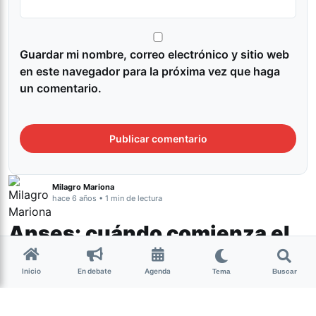
Guardar mi nombre, correo electrónico y sitio web
en este navegador para la próxima vez que haga
un comentario.
Milagro Mariona
hace 6 años • 1 min de lectura
Anses: cuándo comienza el
cobro del Ingreso Familiar de
Inicio
En debate
Agenda
Tema
Buscar
Emergencia
El próximo lunes 10 de agosto comienza el cronograma de