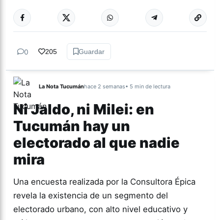
Más acc
CINE
0
205
Guardar
La Nota Tucumán
hace 2 semanas
• 5 min de lectura
Ni Jaldo, ni Milei: en
Tucumán hay un
electorado al que nadie
mira
Una encuesta realizada por la Consultora Épica
revela la existencia de un segmento del
electorado urbano, con alto nivel educativo y