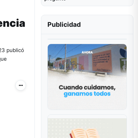
encia
Publicidad
23 publicó
que
Más acciones