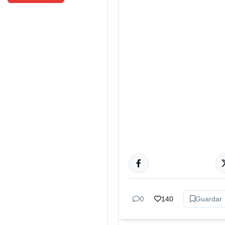
TUCUMÁN
0
140
Guardar