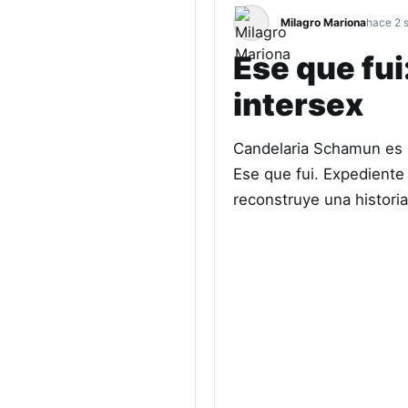
Milagro Mariona
hace 2 
Ese que fui
intersex
Candelaria Schamun es pe
Ese que fui. Expediente 
reconstruye una histori