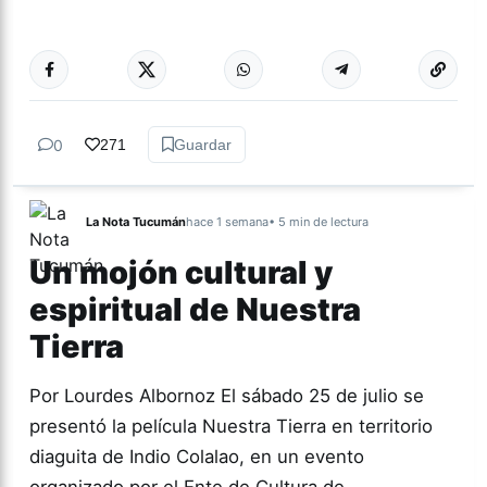
Más acc
TUCUMÁN
0
271
Guardar
La Nota Tucumán
hace 1 semana
• 5 min de lectura
Un mojón cultural y
espiritual de Nuestra
Tierra
Por Lourdes Albornoz El sábado 25 de julio se
presentó la película Nuestra Tierra en territorio
diaguita de Indio Colalao, en un evento