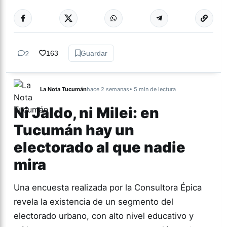
Más acc
ACTUALIDAD
2
163
Guardar
La Nota Tucumán
hace 2 semanas
• 5 min de lectura
Ni Jaldo, ni Milei: en
Tucumán hay un
electorado al que nadie
mira
Una encuesta realizada por la Consultora Épica
revela la existencia de un segmento del
electorado urbano, con alto nivel educativo y