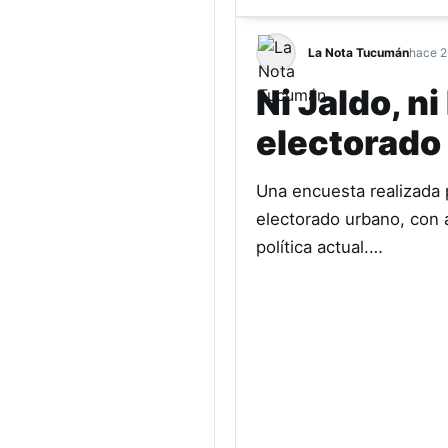
La Nota Tucumán
hace 2
Ni Jaldo, n
electorado 
Una encuesta realizada 
electorado urbano, con a
política actual.…