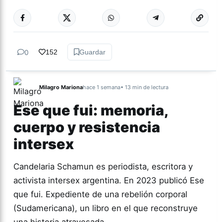
Más acc
TUCUMÁN
0
152
Guardar
Milagro Mariona
hace 1 semana
• 13 min de lectura
Ese que fui: memoria,
cuerpo y resistencia
intersex
Candelaria Schamun es periodista, escritora y
activista intersex argentina. En 2023 publicó Ese
que fui. Expediente de una rebelión corporal
(Sudamericana), un libro en el que reconstruye