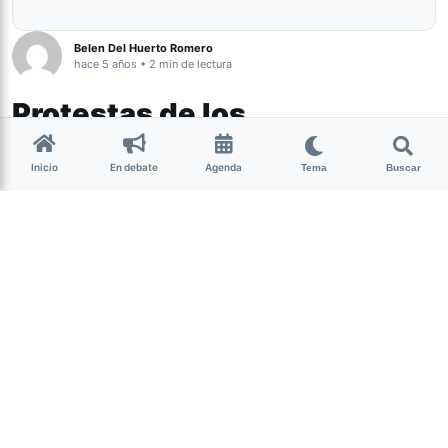
Belen Del Huerto Romero
hace 5 años • 2 min de lectura
Protestas de los
trabajadores de la Dirección
Inicio
En debate
Agenda
de Niñez: denuncian
Tema
Buscar
persecución judicial a una
psicóloga
Tucumán