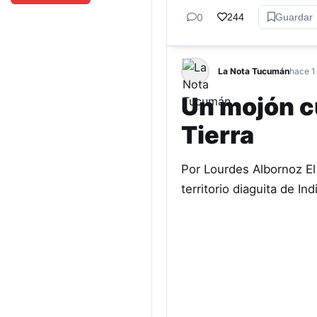
0
244
Guardar
La Nota Tucumán
hace 1
Un mojón cu
Tierra
Por Lourdes Albornoz El 
territorio diaguita de I