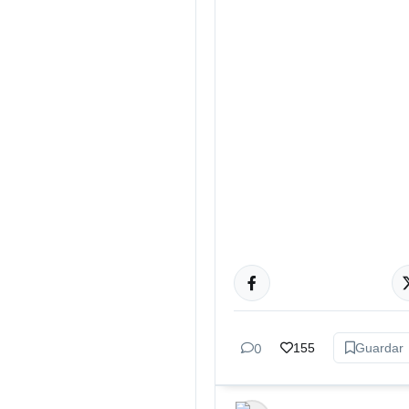
CULTURA
0
155
Guardar