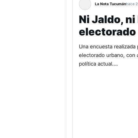
La Nota Tucumán
hace 2
Ni Jaldo, n
electorado 
Una encuesta realizada 
electorado urbano, con a
política actual.…