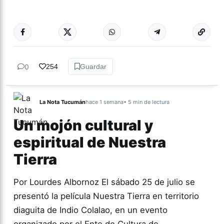
Más acc
DEPORTES
0
254
Guardar
La Nota Tucumán
hace 1 semana
• 5 min de lectura
Un mojón cultural y
espiritual de Nuestra
Tierra
Por Lourdes Albornoz El sábado 25 de julio se
presentó la película Nuestra Tierra en territorio
diaguita de Indio Colalao, en un evento