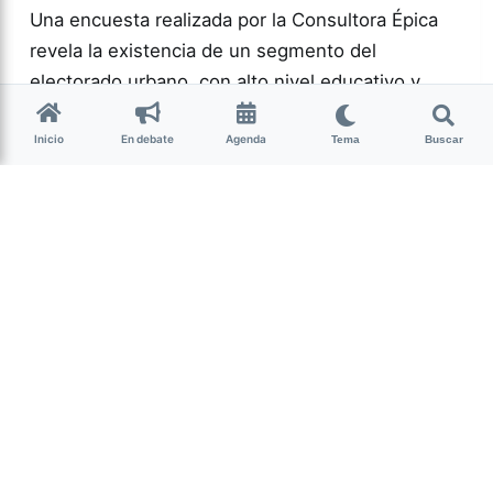
Una encuesta realizada por la Consultora Épica
revela la existencia de un segmento del
electorado urbano, con alto nivel educativo y
crítico que no encuentra representación en la
Inicio
En debate
Agenda
política actual.…
Tema
Buscar
Más acc
POLÍTICA
0
166
Guardar
Milagro Mariona
hace 2 semanas
• 13 min de lectura
Ese que fui: memoria,
cuerpo y resistencia