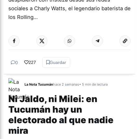
sociales a Charly Watts, el legendario baterista de
los Rolling…
Más acc
ESPECTÁCULOS
0
227
Guardar
La Nota Tucumán
hace 2 semanas
• 5 min de lectura
Ni Jaldo, ni Milei: en
Tucumán hay un
electorado al que nadie
mira