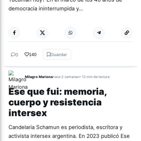
democracia ininterrumpida y…
Más acc
POLÍTICA
0
140
Guardar
Milagro Mariona
hace 2 semanas
• 13 min de lectura
Ese que fui: memoria,
cuerpo y resistencia
intersex
Candelaria Schamun es periodista, escritora y
activista intersex argentina. En 2023 publicó Ese