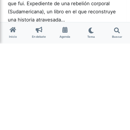
que fui. Expediente de una rebelión corporal
(Sudamericana), un libro en el que reconstruye
una historia atravesada…
Inicio
En debate
Agenda
Tema
Buscar
Más acc
GÉNERO Y
DIVERSIDAD
0
143
Guardar
La Nota Tucumán
hace 2 semanas
• 5 min de lectura
Un mojón cultural y
espiritual de Nuestra
Tierra
Por Lourdes Albornoz El sábado 25 de julio se