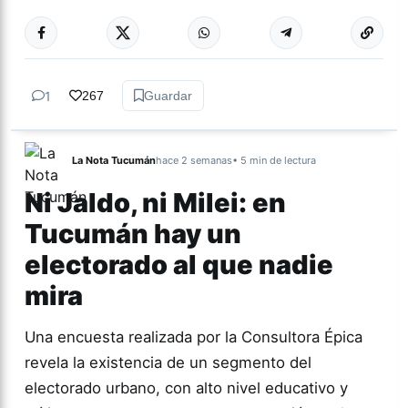
Más acc
GÉNERO Y
DIVERSIDAD
1
267
Guardar
La Nota Tucumán
hace 2 semanas
• 5 min de lectura
Ni Jaldo, ni Milei: en
Tucumán hay un
electorado al que nadie
mira
Una encuesta realizada por la Consultora Épica
revela la existencia de un segmento del
electorado urbano, con alto nivel educativo y