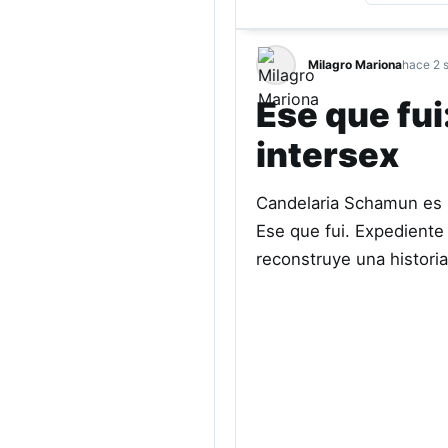
Milagro Mariona
hace 2 
Ese que fui
intersex
Candelaria Schamun es pe
Ese que fui. Expediente 
reconstruye una histori