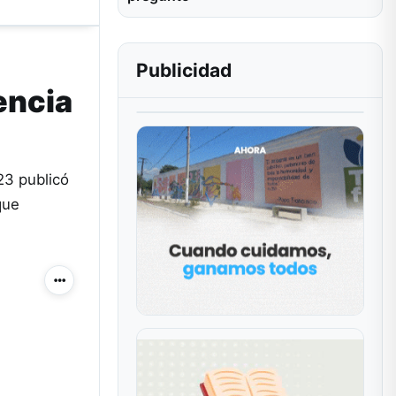
Publicidad
encia
23 publicó
que
Más acciones