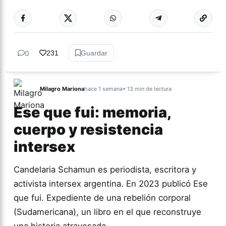
Más acc
ACTUALIDAD
0
231
Guardar
Milagro Mariona
hace 1 semana
• 13 min de lectura
Ese que fui: memoria,
cuerpo y resistencia
intersex
Candelaria Schamun es periodista, escritora y
activista intersex argentina. En 2023 publicó Ese
que fui. Expediente de una rebelión corporal
(Sudamericana), un libro en el que reconstruye