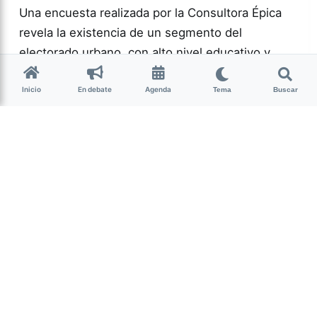
Una encuesta realizada por la Consultora Épica
revela la existencia de un segmento del
electorado urbano, con alto nivel educativo y
crítico que no encuentra representación en la
Inicio
En debate
Agenda
política actual.…
Tema
Buscar
Más acc
POLÍTICA
0
166
Guardar
Milagro Mariona
hace 2 semanas
• 13 min de lectura
Ese que fui: memoria,
cuerpo y resistencia