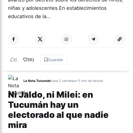
niñas y adolescentes.En establecimientos
educativos de la…
Más acc
TUCUMÁN
0
281
Guardar
La Nota Tucumán
hace 2 semanas
• 5 min de lectura
Ni Jaldo, ni Milei: en
Tucumán hay un
electorado al que nadie
mira