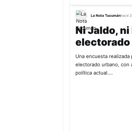
La Nota Tucumán
hace 2
Ni Jaldo, n
electorado 
Una encuesta realizada 
electorado urbano, con a
política actual.…