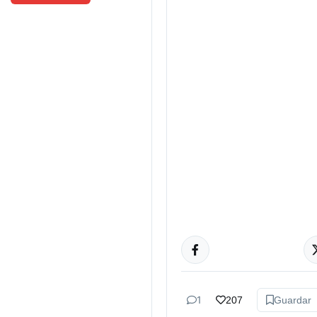
ARTES
1
207
Guardar