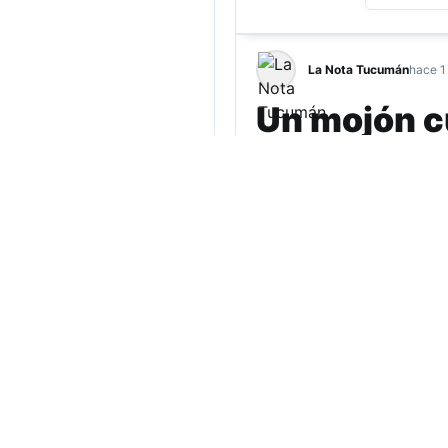
La Nota Tucumán
hace 1
Un mojón cu
Tierra
Por Lourdes Albornoz El 
territorio diaguita de I