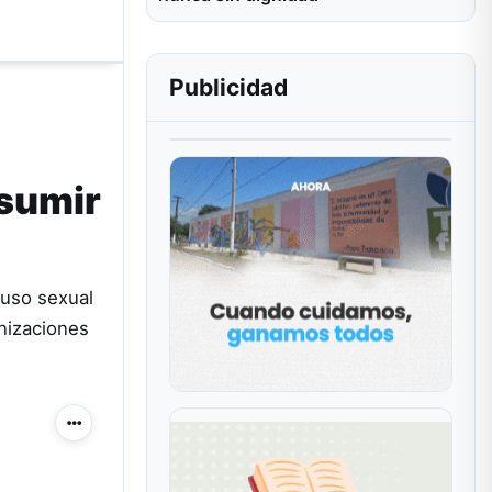
Publicidad
asumir
buso sexual
nizaciones
Más acciones