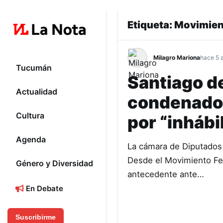
Etiqueta:
Movimien
Milagro Mariona
hace 5 
Tucumán
Santiago de
Actualidad
condenado 
Cultura
por “inhábi
Agenda
La cámara de Diputados 
Desde el Movimiento Fe
Género y Diversidad
antecedente ante…
En Debate
Suscribirme