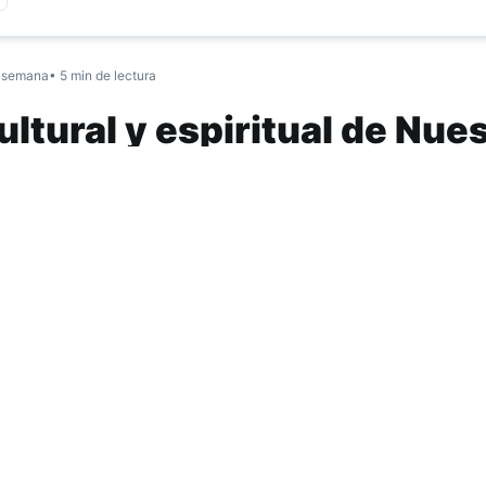
 semana
• 5 min de lectura
ltural y espiritual de Nue
sábado 25 de julio se presentó la película Nuestra Tierr
ndio Colalao, en un evento organizado por el Ente de Cult