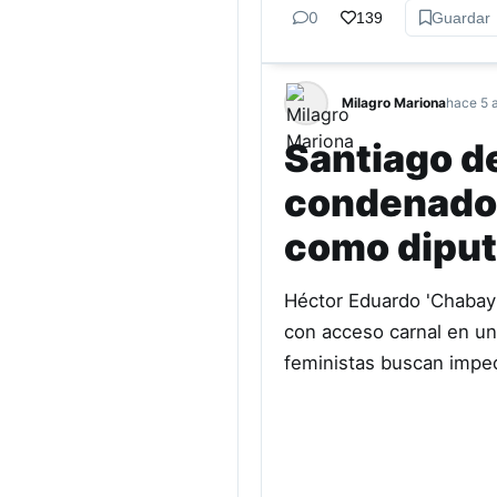
0
139
Guardar
Milagro Mariona
hace 5 
Santiago de
condenado 
como diput
Héctor Eduardo 'Chabay'
con acceso carnal en un
feministas buscan impe