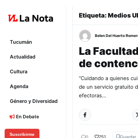
Etiqueta:
Medios U
Belen Del Huerto Romer
Tucumán
La Facultad
Actualidad
de contenci
Cultura
“Cuidando a quienes cui
Agenda
de un servicio gratuito
efectoras…
Género y Diversidad
En Debate
Suscribirme
0
251
Guardar