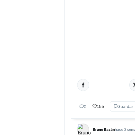
CULTURA
0
155
Guardar
Bruno Bazán
hace 2 sem