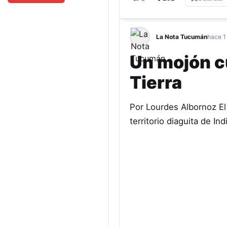
La Nota Tucumán
hace 1
Un mojón cu
Tierra
Por Lourdes Albornoz El 
territorio diaguita de I