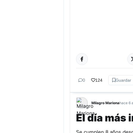
GÉNERO Y
DIVERSIDAD
0
124
Guardar
Milagro Mariona
hace 6 
El día más 
Se cumplen 8 años desd