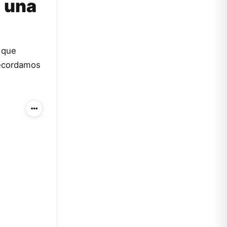
e una
 que
Recordamos
Más acciones