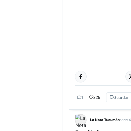
GÉNERO Y
DIVERSIDAD
1
225
Guardar
La Nota Tucumán
hace 4