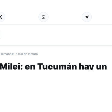
 semanas
• 5 min de lectura
i Milei: en Tucumán hay un
al que nadie mira
por la Consultora Épica revela la existencia de un segme
lto nivel educativo y crítico que no encuentra represent