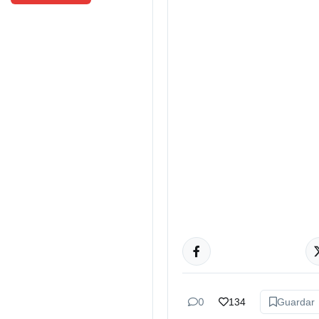
TUCUMÁN
0
134
Guardar