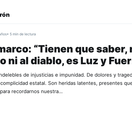
erón
años
• 5 min de lectura
arco: “Tienen que saber, 
 ni al diablo, es Luz y Fue
delebles de injusticias e impunidad. De dolores y traged
complicidad estatal. Son heridas latentes, presentes qu
 para recordarnos nuestra…