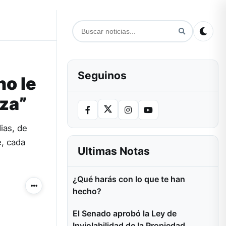
Seguinos
no le
rza”
ias, de
e, cada
Ultimas Notas
¿Qué harás con lo que te han
Más acciones
hecho?
El Senado aprobó la Ley de
Inviolabilidad de la Propiedad