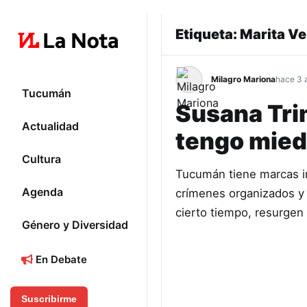
Etiqueta:
Marita V
Milagro Mariona
hace 3 
Tucumán
Susana Trim
Actualidad
tengo miedo
Cultura
Tucumán tiene marcas in
Agenda
crímenes organizados y 
cierto tiempo, resurgen
Género y Diversidad
En Debate
Suscribirme