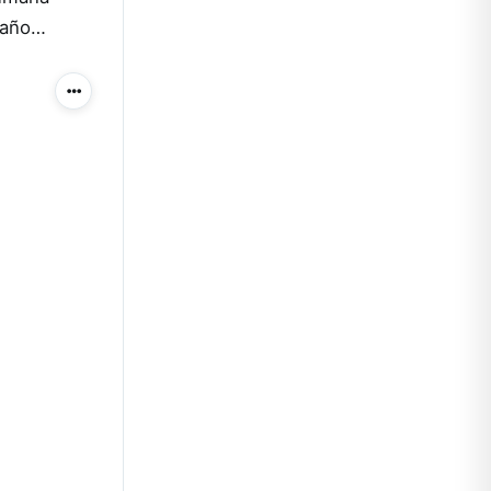
n año…
Más acciones