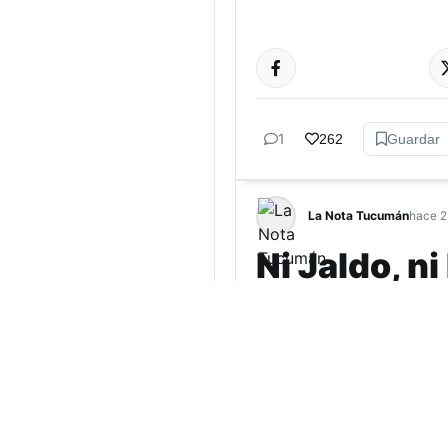
TUCUMÁN
1
262
Guardar
La Nota Tucumán
hace 2
Ni Jaldo, n
electorado 
Una encuesta realizada 
electorado urbano, con a
política actual.…