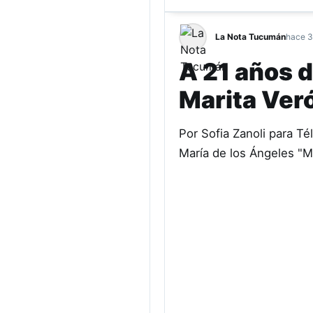
La Nota Tucumán
hace 3
A 21 años d
Marita Ver
Por Sofia Zanoli para T
María de los Ángeles "M