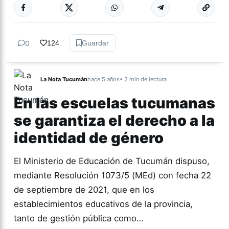
Más acc
GÉNERO Y
DIVERSIDAD
0
124
Guardar
La Nota Tucumán
hace 5 años
• 2 min de lectura
En las escuelas tucumanas
se garantiza el derecho a la
identidad de género
El Ministerio de Educación de Tucumán dispuso,
mediante Resolución 1073/5 (MEd) con fecha 22
de septiembre de 2021, que en los
establecimientos educativos de la provincia,
tanto de gestión pública como…