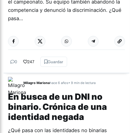
el campeonato. Su equipo también abandonó la
competencia y denunció la discriminación. ¿Qué
pasa…
Más acc
DEPORTES
0
247
Guardar
Milagro Mariona
hace 6 años
• 9 min de lectura
En busca de un DNI no
binario. Crónica de una
identidad negada
¿Qué pasa con las identidades no binarias