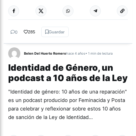
Más acc
GÉNERO Y
DIVERSIDAD
0
285
Guardar
Belen Del Huerto Romero
hace 4 años
• 1 min de lectura
Identidad de Género, un
podcast a 10 años de la Ley
"Identidad de género: 10 años de una reparación"
es un podcast producido por Feminacida y Posta
para celebrar y reflexionar sobre estos 10 años
de sanción de la Ley de Identidad…