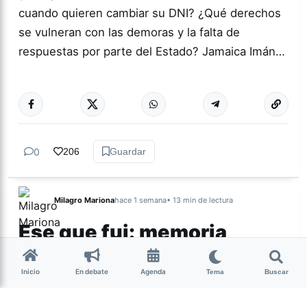
cuando quieren cambiar su DNI? ¿Qué derechos
se vulneran con las demoras y la falta de
respuestas por parte del Estado? Jamaica Imán…
Más acc
ACTUALIDAD
0
206
Guardar
Milagro Mariona
hace 1 semana
• 13 min de lectura
Ese que fui: memoria,
cuerpo y resistencia
intersex
Inicio
En debate
Agenda
Tema
Buscar