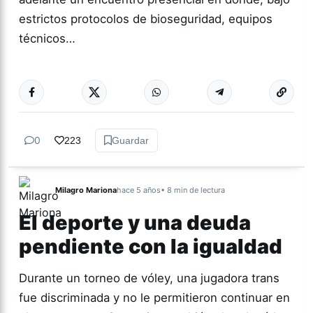
estrictos protocolos de bioseguridad, equipos
técnicos…
Más acc
GÉNERO Y
DIVERSIDAD
0
223
Guardar
Milagro Mariona
hace 5 años
• 8 min de lectura
El deporte y una deuda
pendiente con la igualdad
Durante un torneo de vóley, una jugadora trans
fue discriminada y no le permitieron continuar en