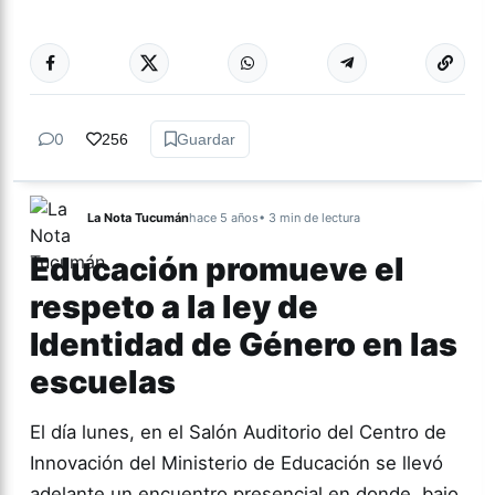
Más acc
TUCUMÁN
0
256
Guardar
La Nota Tucumán
hace 5 años
• 3 min de lectura
Educación promueve el
respeto a la ley de
Identidad de Género en las
escuelas
El día lunes, en el Salón Auditorio del Centro de
Innovación del Ministerio de Educación se llevó
adelante un encuentro presencial en donde, bajo