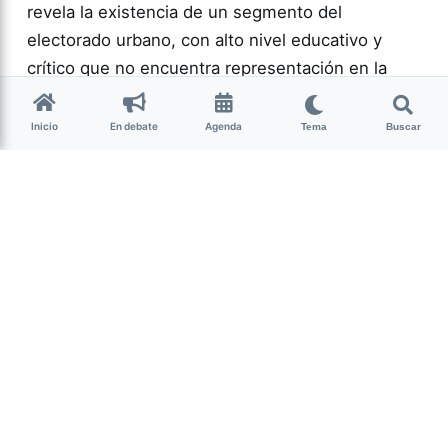
revela la existencia de un segmento del
electorado urbano, con alto nivel educativo y
crítico que no encuentra representación en la
política actual.…
Inicio
En debate
Agenda
Tema
Buscar
Más acc
POLÍTICA
0
166
Guardar
Milagro Mariona
hace 2 semanas
• 13 min de lectura
Ese que fui: memoria,
cuerpo y resistencia
intersex