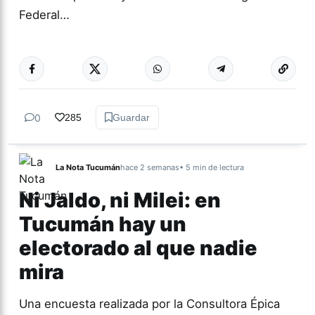
Federal…
Más acc
ACTUALIDAD
0
285
Guardar
La Nota Tucumán
hace 2 semanas
• 5 min de lectura
Ni Jaldo, ni Milei: en
Tucumán hay un
electorado al que nadie
mira
Una encuesta realizada por la Consultora Épica